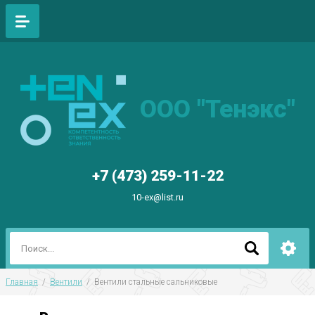
ООО "Тенэкс"
+7 (473) 259-11-22
10-ex@list.ru
Главная
  /  
Вентили
  /  Вентили стальные сальниковые