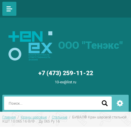
ООО "Тенэкс"
+7 (473) 259-11-22
10-ex@list.ru
Главная
  /  
Краны шаровые
  /  
Стальные
  /  БИВАЛ® Кран шаровой стальной  
КШТ.10.065.16 Ф/Ф     Ду 065 Ру 16