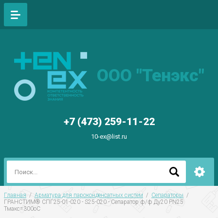
ООО "Тенэкс"
+7 (473) 259-11-22
10-ex@list.ru
Главная
  /  
Арматура для пароконденсатных систем
  /  
Сепараторы
  /  
ГРАНСТИМ® СПГ25-01-020 - S25-020 - Сепаратор ф/ф Ду20 РN25 
Тмакс=300оС