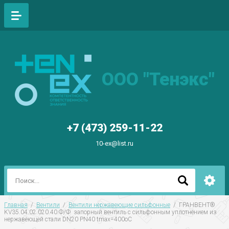
ООО "Тенэкс"
+7 (473) 259-11-22
10-ex@list.ru
Главная
  /  
Вентили
  /  
Вентили нержавеющие сильфонные
  /  ГРАНВЕНТ® 
KV35.04.02.020.40.Ф/Ф  запорный вентиль с сильфонным уплотнением из 
нержавеющей стали DN20 PN40 tmax=400oC