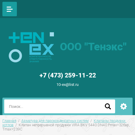
ООО "Тенэкс"
+7 (473) 259-11-22
10-ex@list.ru
Главная
  /  
Арматура для пароконденсатных систем
  /  
Клапаны продувки 
котлов
  /  Клапан непрерывной продувки VIRA BKV 5440 DN40 Рmax=32бар,  
Тmax=239C