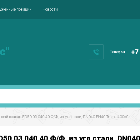
уженные позиции
Новости
с"
+7
Телефон
тный клапан RD50.03.040.40.Ф/Ф, из угл.стали, DN040 PN40 Tmax=400oC
0.03.040.40.Ф/Ф, из угл.стали, DN04