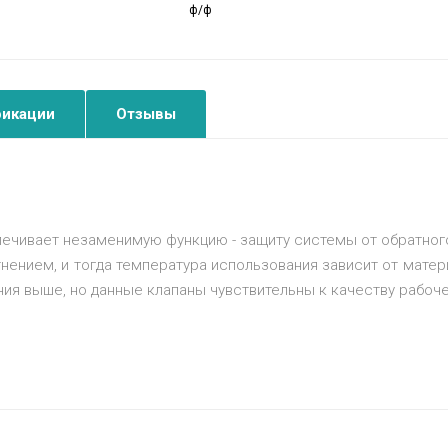
ф/ф
икации
Отзывы
печивает незаменимую функцию - защиту системы от обратног
нением, и тогда температура использования зависит от матери
ния выше, но данные клапаны чувствительны к качеству рабоче