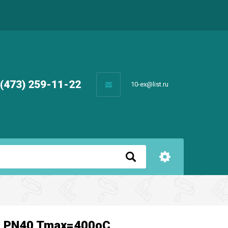
 (473) 259-11-22
10-ex@list.ru
0 PN40 Tmax=400oC