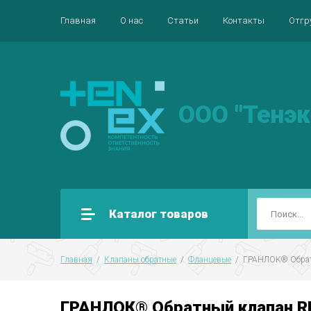
Главная
О нас
Статьи
Контакты
Отгр
ООО "Тенэк
Каталог товаров
Главная
  /  
Клапаны обратные
  /  
Фланцевые
  /  ГРАНЛОК® Обра
ГРАНЛОК® Обратный клапан RD5