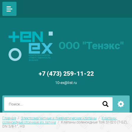
ООО "Тенэкс"
+7 (473) 259-11-22
10-ex@list.ru
Главная
  /  
Электромагнитные и пневматические клапаны
  /  
Клапаны 
соленоидные отсечные из латуни
  /  Клапаны соленоидные Tork S1020 (T-GZ), 
DN 3/8-1", НЗ