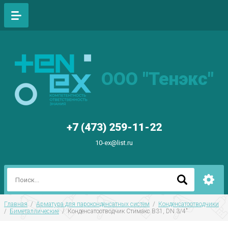
ООО "Тенэкс"
+7 (473) 259-11-22
10-ex@list.ru
Главная
  /  
Арматура для пароконденсатных систем
  /  
Конденсатоотводчики
/  
Биметаллические
  /  Конденсатоотводчик Стимакс B31, DN 3/4"