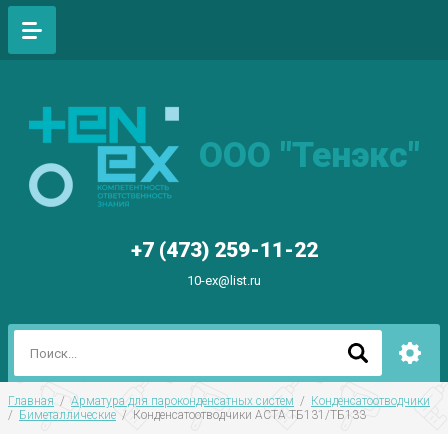
ООО "Тенэкс"
+7 (473) 259-11-22
10-ex@list.ru
Главная
  /  
Арматура для пароконденсатных систем
  /  
Конденсатоотводчики
/  
Биметаллические
  /  Конденсатоотводчики АСТА ТБ131/ТБ133