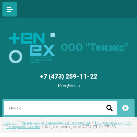
ООО "Тенэкс"
+7 (473) 259-11-22
10-ex@list.ru
Главная
  /  
Арматура для пароконденсатных систем
  /  
Конденсатоотводчики
/  
Термодинамические
  /  Конденсатоотводчики АСТА ТД131/ТД133