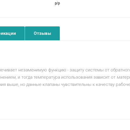
р/р
икации
Отзывы
печивает незаменимую функцию - защиту системы от обратног
нением, и тогда температура использования зависит от матери
ния выше, но данные клапаны чувствительны к качеству рабоче