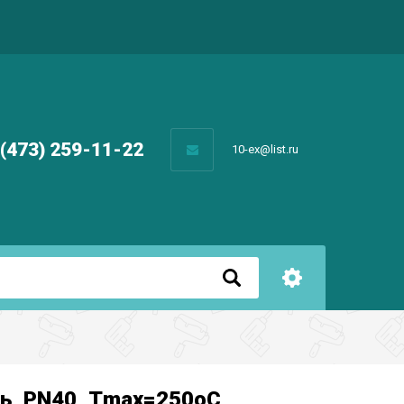
 (473) 259-11-22
10-ex@list.ru
ль, РN40, Тmax=250oC