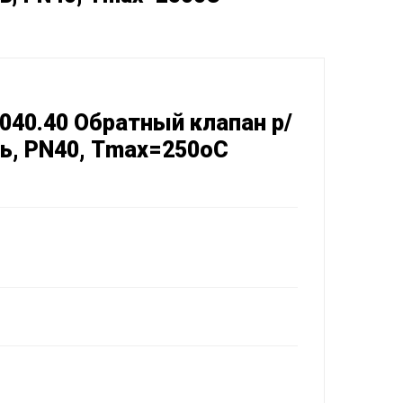
40.40 Обратный клапан р/
ль, РN40, Тmax=250oC