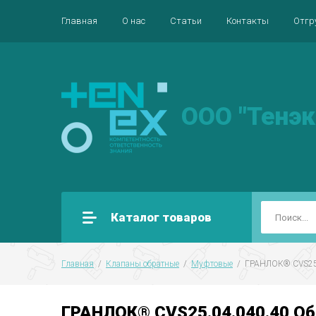
Главная
О нас
Статьи
Контакты
Отгр
ООО "Тенэк
Каталог товаров
Главная
  /  
Клапаны обратные
  /  
Муфтовые
  /  ГРАНЛОК® CVS25
ГРАНЛОК® CVS25.04.040.40 Обр