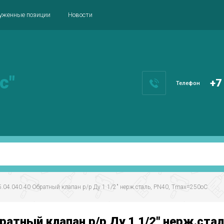
уженные позиции
Новости
с"
+7
Телефон
.04.040.40 Обратный клапан р/р Ду 1 1/2" нерж.сталь, РN40, Тmax=250oC
атный клапан р/р Ду 1 1/2" нерж.ста