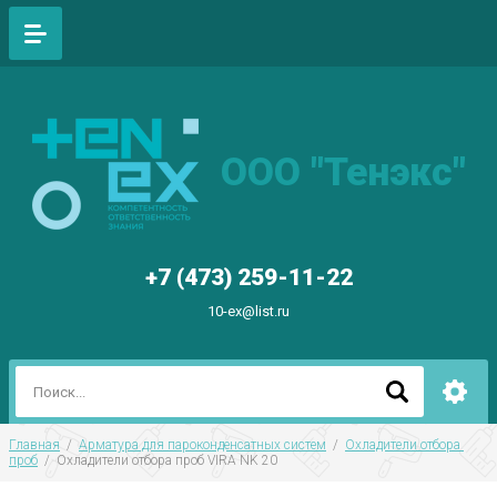
ООО "Тенэкс"
+7 (473) 259-11-22
10-ex@list.ru
Главная
  /  
Арматура для пароконденсатных систем
  /  
Охладители отбора 
проб
  /  Охладители отбора проб VIRA NK 20