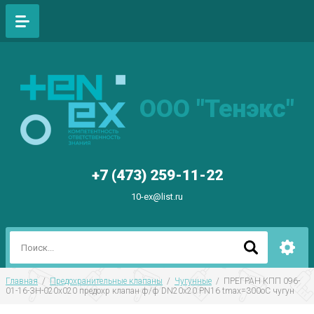
ООО "Тенэкс"
+7 (473) 259-11-22
10-ex@list.ru
Главная
  /  
Предохранительные клапаны
  /  
Чугунные
  /  ПРЕГРАН КПП 096-
01-16-ЗН-020x020 предохр клапан ф/ф DN20х20 PN16 tmax=300oC чугун