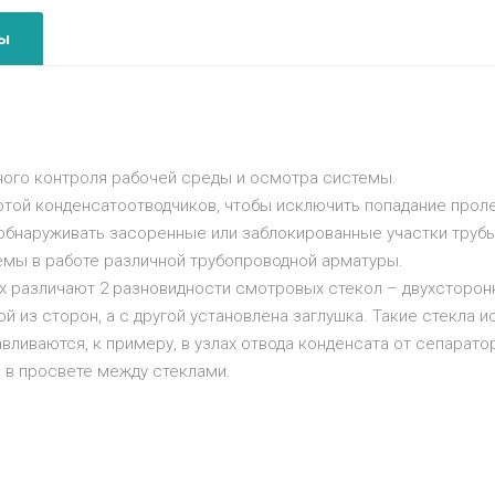
ы
ного контроля рабочей среды и осмотра системы.
той конденсатоотводчиков, чтобы исключить попадание проле
обнаруживать засоренные или заблокированные участки трубы
емы в работе различной трубопроводной арматуры.
 различают 2 разновидности смотровых стекол – двухсторонн
 из сторон, а с другой установлена заглушка. Такие стекла 
авливаются, к примеру, в узлах отвода конденсата от сепарат
 в просвете между стеклами.