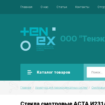
Главная
О нас
Статьи
Контакты
Отгр
ООО "Тенэк
Каталог товаров
Главная
  /  
Арматура для пароконденсатных систем
  /  
Смотровые
Стекла смотровые АСТА И231