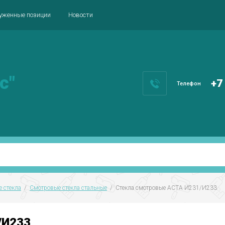
уженные позиции
Новости
с"
+7
Телефон
 стекла
  /  
Смотровые стекла стальные
  /  Стекла смотровые АСТА И231/И233
/И233