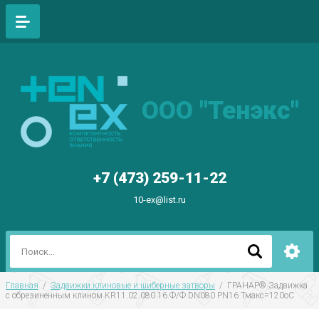
ООО "Тенэкс"
+7 (473) 259-11-22
10-ex@list.ru
Главная
  /  
Задвижки клиновые и шиберные затворы
  /  ГРАНАР® Задвижка 
с обрезиненным клином KR11.02.080.16.Ф/Ф DN080 РN16 Тмакс=120оС