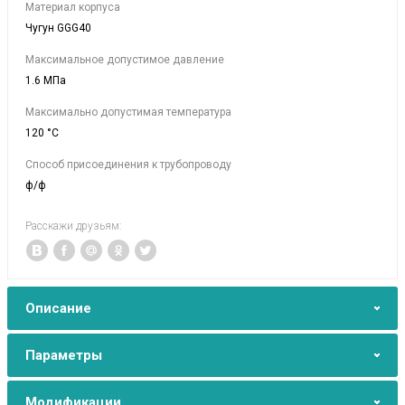
Материал корпуса
Чугун GGG40
Максимальное допустимое давление
1.6 МПа
Максимально допустимая температура
120 °C
Способ присоединения к трубопроводу
ф/ф
Расскажи друзьям:
Описание
Параметры
Модификации