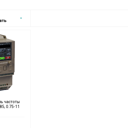
ать
ль частоты
5, 0.75-11