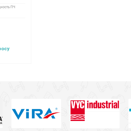
ность ПЧ
росу