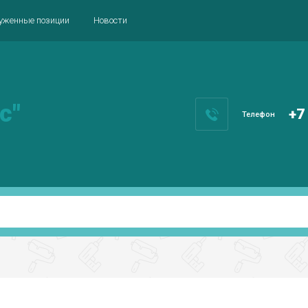
уженные позиции
Новости
с"
+7
Телефон